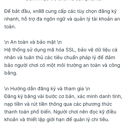
Để bắt đầu, xn88 cung cấp các tùy chọn đăng ký
nhanh, hỗ trợ đa ngôn ngữ và quản lý tài khoản an
toàn.
\n
An toàn và bảo mật
\n
Hệ thống sử dụng mã hóa SSL, bảo vệ dữ liệu cá
nhân và tuân thủ các tiêu chuẩn pháp lý để đảm
bảo người chơi có một môi trường an toàn và công
bằng.
\n
Hướng dẫn đăng ký và tham gia
\n
Đăng ký bằng vài bước cơ bản, xác minh danh tính,
nạp tiền và rút tiền thông qua các phương thức
thanh toán phổ biến. Người chơi nên đọc kỹ điều
khoản và thiết lập giới hạn để quản lý chi tiêu.