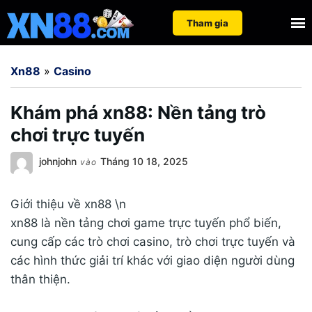
Nhảy
Tìm
Tham gia
đến
kiếm
nội
cho:
Xn88
»
Casino
dung
Khám phá xn88: Nền tảng trò
chơi trực tuyến
johnjohn
Tháng 10 18, 2025
vào
Giới thiệu về xn88
\n
xn88 là nền tảng chơi game trực tuyến phổ biến,
cung cấp các trò chơi casino, trò chơi trực tuyến và
các hình thức giải trí khác với giao diện người dùng
thân thiện.