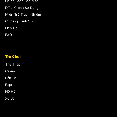
Chính Sách Bảo Mật
Điều Khoản Sử Dụng
Miễn Trừ Trách Nhiệm
Chương Trình VIP
Liên Hệ
FAQ
Trò Chơi
Thể Thao
Casino
Bắn Cá
Esport
Nổ Hũ
Xổ Số