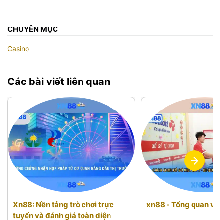
CHUYÊN MỤC
Casino
Các bài viết liên quan
Xn88: Nền tảng trò chơi trực
xn88 - Tổng quan và
tuyến và đánh giá toàn diện