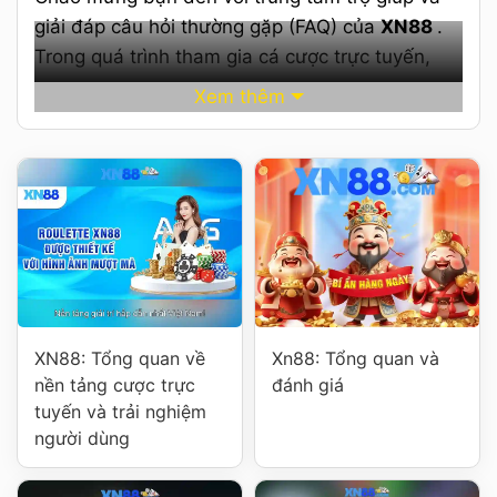
giải đáp câu hỏi thường gặp (FAQ) của
XN88
.
Trong quá trình tham gia cá cược trực tuyến,
chắc hẳn người chơi sẽ gặp phải những vấn đề
Xem thêm
cần được làm rõ liên quan đến tài khoản, giao
dịch tài chính hay các quy định về khuyến mãi.
Tại XN88.COM, chúng tôi tổng hợp những câu
hỏi phổ biến nhất để mang lại trải nghiệm mượt
mà và an tâm tuyệt đối cho hội viên. Dưới đây
là những thông tin chi tiết được đội ngũ chuyên
gia biên soạn.
XN88: Tổng quan về
Xn88: Tổng quan và
nền tảng cược trực
đánh giá
tuyến và trải nghiệm
người dùng