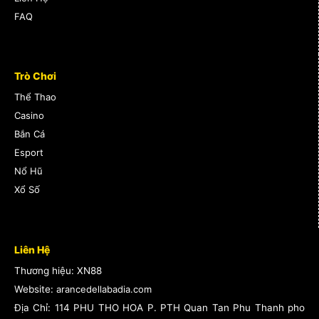
FAQ
Trò Chơi
Thể Thao
Casino
Bắn Cá
Esport
Nổ Hũ
Xổ Số
Liên Hệ
Thương hiệu: XN88
Website:
arancedellabadia.com
Địa Chỉ:
114 PHU THO HOA P. PTH Quan Tan Phu Thanh pho