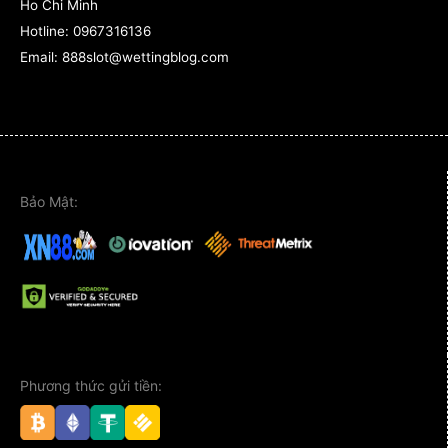
Ho Chi Minh
Hotline:
0967316136
Email: 888slot@wettingblog.com
Bảo Mật:
Phương thức gửi tiền: