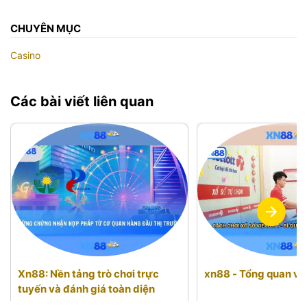
CHUYÊN MỤC
Casino
Các bài viết liên quan
Xn88: Nền tảng trò chơi trực
xn88 - Tổng quan và
tuyến và đánh giá toàn diện