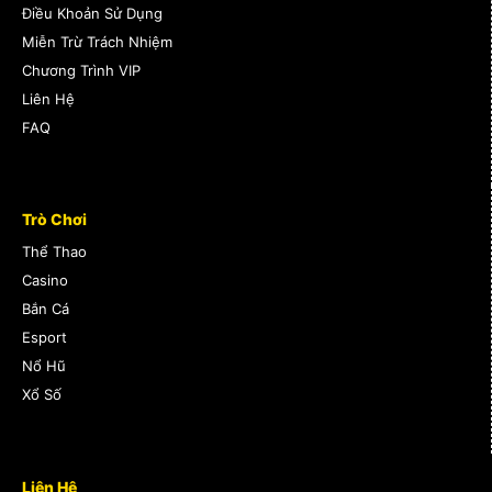
Điều Khoản Sử Dụng
Miễn Trừ Trách Nhiệm
Chương Trình VIP
Liên Hệ
FAQ
Trò Chơi
Thể Thao
Casino
Bắn Cá
Esport
Nổ Hũ
Xổ Số
Liên Hệ