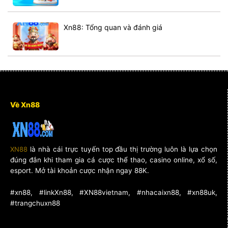
Xn88: Tổng quan và đánh giá
Về Xn88
XN88
là nhà cái trực tuyến top đầu thị trường luôn là lựa chọn
đúng đắn khi tham gia cá cược thể thao, casino online, xổ số,
esport. Mở tài khoản cược nhận ngay 88K.
#xn88, #linkXn88, #XN88vietnam, #nhacaixn88, #xn88uk,
#trangchuxn88