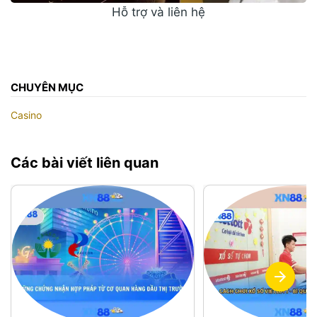
Hỗ trợ và liên hệ
CHUYÊN MỤC
Casino
Các bài viết liên quan