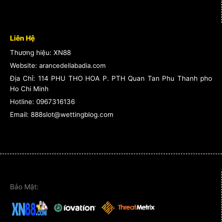
Liên Hệ
Thương hiệu: XN88
Website:
arancedellabadia.com
Địa Chỉ:
114 PHU THO HOA P. PTH Quan Tan Phu Thanh pho
Ho Chi Minh
Hotline:
0967316136
Email: 888slot@wettingblog.com
Bảo Mật: