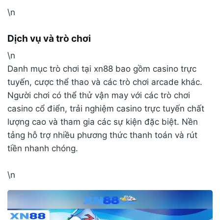
\n
Dịch vụ và trò chơi
\n
Danh mục trò chơi tại xn88 bao gồm casino trực
tuyến, cược thể thao và các trò chơi arcade khác.
Người chơi có thể thử vận may với các trò chơi
casino cổ điển, trải nghiệm casino trực tuyến chất
lượng cao và tham gia các sự kiện đặc biệt. Nền
tảng hỗ trợ nhiều phương thức thanh toán và rút
tiền nhanh chóng.
\n