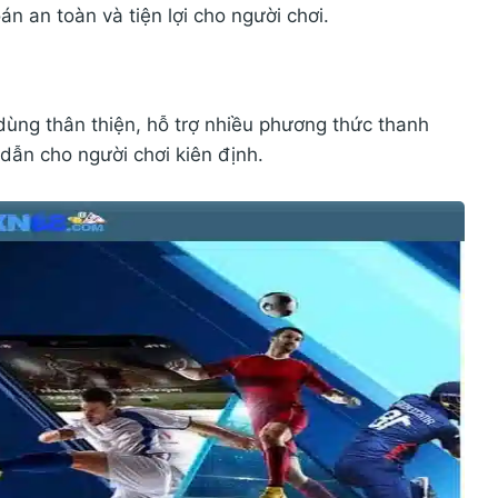
án an toàn và tiện lợi cho người chơi.
 dùng thân thiện, hỗ trợ nhiều phương thức thanh
dẫn cho người chơi kiên định.