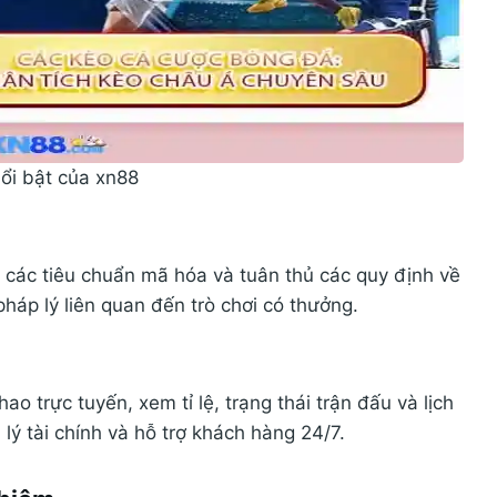
ổi bật của xn88
các tiêu chuẩn mã hóa và tuân thủ các quy định về
pháp lý liên quan đến trò chơi có thưởng.
ao trực tuyến, xem tỉ lệ, trạng thái trận đấu và lịch
ý tài chính và hỗ trợ khách hàng 24/7.