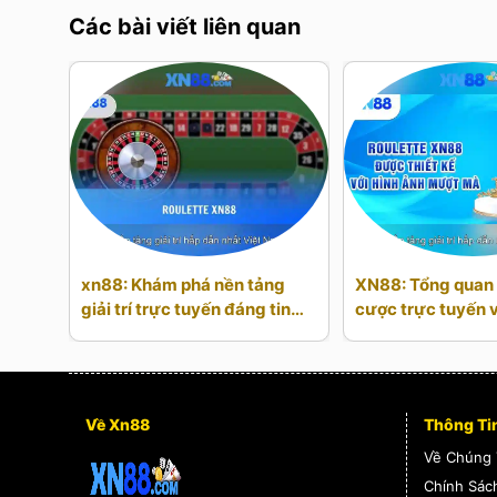
Các bài viết liên quan
xn88: Khám phá nền tảng
XN88: Tổng quan 
giải trí trực tuyến đáng tin
cược trực tuyến v
cậy
nghiệm người dù
Về Xn88
Thông Ti
Về Chúng 
Chính Sác