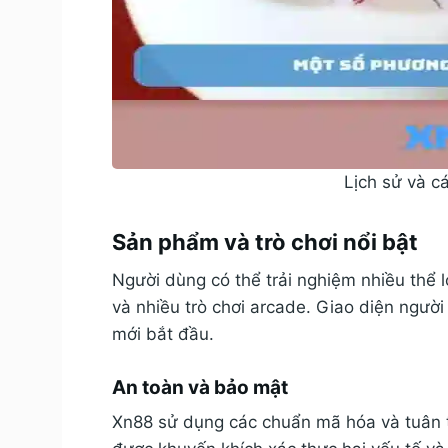
Lịch sử và c
Sản phẩm và trò chơi nổi bật
Người dùng có thể trải nghiệm nhiều thể l
và nhiều trò chơi arcade. Giao diện người
mới bắt đầu.
An toàn và bảo mật
Xn88 sử dụng các chuẩn mã hóa và tuân t