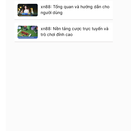
xn88: Tổng quan và hướng dẫn cho
người dùng
xn88: Nền tảng cược trực tuyến và
trò chơi đỉnh cao