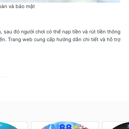
oàn và bảo mật
 sau đó người chơi có thể nạp tiền và rút tiền thông
n. Trang web cung cấp hướng dẫn chi tiết và hỗ trợ