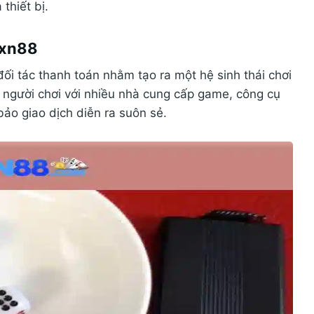
thiết bị.
 xn88
ối tác thanh toán nhằm tạo ra một hệ sinh thái chơi
i người chơi với nhiều nhà cung cấp game, công cụ
ảo giao dịch diễn ra suôn sẻ.