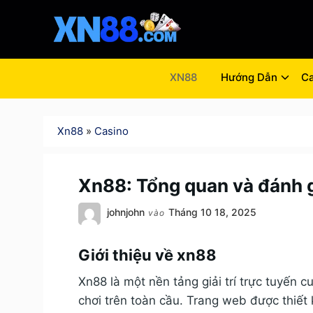
Nhảy
Tìm
đến
kiếm
nội
cho:
dung
XN88
Hướng Dẫn
Ca
Xn88
»
Casino
Xn88: Tổng quan và đánh 
johnjohn
Tháng 10 18, 2025
vào
Giới thiệu về xn88
Xn88 là một nền tảng giải trí trực tuyến c
chơi trên toàn cầu. Trang web được thiết