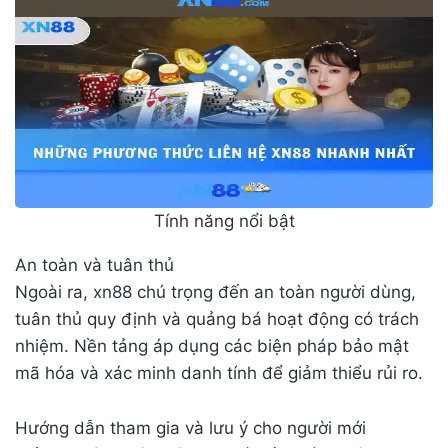
Tính năng nổi bật
An toàn và tuân thủ
Ngoài ra, xn88 chú trọng đến an toàn người dùng,
tuân thủ quy định và quảng bá hoạt động có trách
nhiệm. Nền tảng áp dụng các biện pháp bảo mật
mã hóa và xác minh danh tính để giảm thiểu rủi ro.
Hướng dẫn tham gia và lưu ý cho người mới