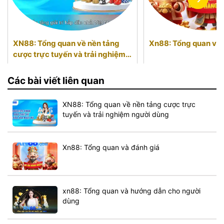
XN88: Tổng quan về nền tảng
Xn88: Tổng quan và 
cược trực tuyến và trải nghiệm
người dùng
Các bài viết liên quan
XN88: Tổng quan về nền tảng cược trực
tuyến và trải nghiệm người dùng
Xn88: Tổng quan và đánh giá
xn88: Tổng quan và hướng dẫn cho người
dùng