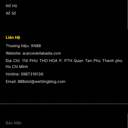
Nổ Hũ
Xổ Số
Liên Hệ
Thương hiệu: XN88
Website:
arancedellabadia.com
Địa Chỉ:
114 PHU THO HOA P. PTH Quan Tan Phu Thanh pho
Ho Chi Minh
Hotline:
0967316136
Email: 888slot@wettingblog.com
Bảo Mật: