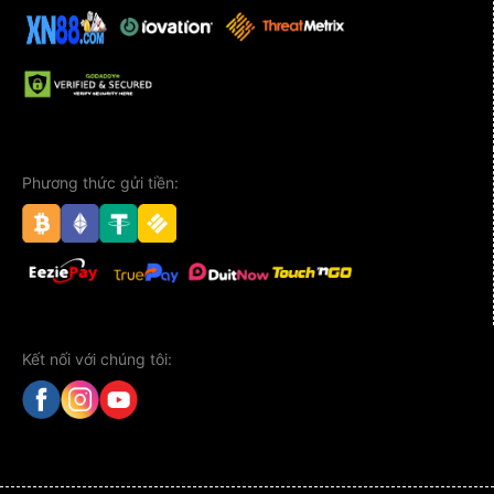
Phương thức gửi tiền:
Kết nối với chúng tôi: